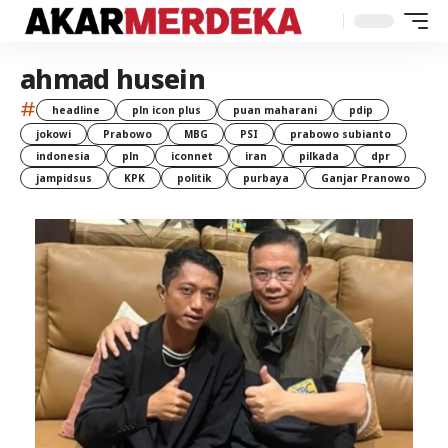
ahmad husein
#
headline
pln icon plus
puan maharani
pdip
jokowi
Prabowo
MBG
PSI
prabowo subianto
indonesia
pln
iconnet
iran
pilkada
dpr
jampidsus
KPK
politik
purbaya
Ganjar Pranowo