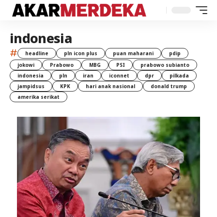
indonesia
#
headline
pln icon plus
puan maharani
pdip
jokowi
Prabowo
MBG
PSI
prabowo subianto
indonesia
pln
iran
iconnet
dpr
pilkada
jampidsus
KPK
hari anak nasional
donald trump
amerika serikat