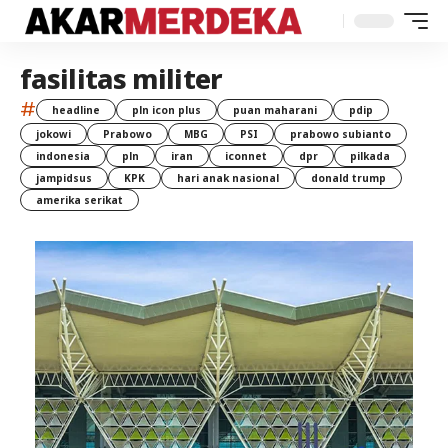
fasilitas militer
#
headline
pln icon plus
puan maharani
pdip
jokowi
Prabowo
MBG
PSI
prabowo subianto
indonesia
pln
iran
iconnet
dpr
pilkada
jampidsus
KPK
hari anak nasional
donald trump
amerika serikat