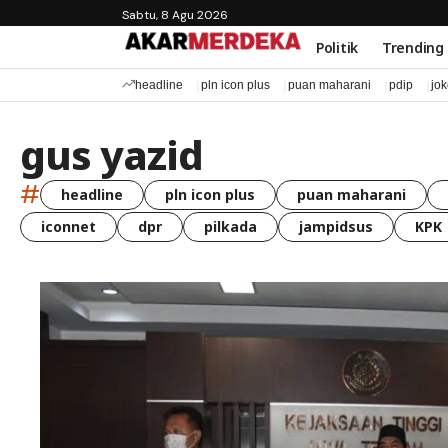
Sabtu, 8 Agu 2026
Politik
Trending
headline
pln icon plus
puan maharani
pdip
jo
gus yazid
#
headline
pln icon plus
puan maharani
iconnet
dpr
pilkada
jampidsus
KPK