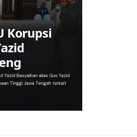
U Korupsi
azid
teng
azid Basyaiban alias Gus Yazid
saan Tinggi Jawa Tengah terkait