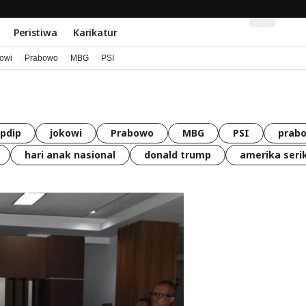
Peristiwa
Karikatur
kowi
Prabowo
MBG
PSI
pdip
jokowi
Prabowo
MBG
PSI
prabo
hari anak nasional
donald trump
amerika seri