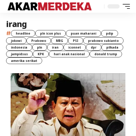
irang
#
headline
pln icon plus
puan maharani
pdip
jokowi
Prabowo
MBG
PSI
prabowo subianto
indonesia
pln
iran
iconnet
dpr
pilkada
jampidsus
KPK
hari anak nasional
donald trump
amerika serikat