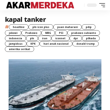
kapal tanker
#
headline
pln icon plus
puan maharani
pdip
jokowi
Prabowo
MBG
PSI
prabowo subianto
indonesia
pln
iran
iconnet
dpr
pilkada
jampidsus
KPK
hari anak nasional
donald trump
amerika serikat