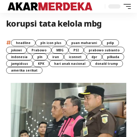
korupsi tata kelola mbg
#
headline
pln icon plus
puan maharani
pdip
jokowi
Prabowo
MBG
PSI
prabowo subianto
indonesia
pln
iran
iconnet
dpr
pilkada
jampidsus
KPK
hari anak nasional
donald trump
amerika serikat