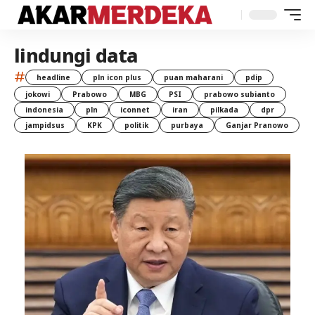
lindungi data
#
headline
pln icon plus
puan maharani
pdip
jokowi
Prabowo
MBG
PSI
prabowo subianto
indonesia
pln
iconnet
iran
pilkada
dpr
jampidsus
KPK
politik
purbaya
Ganjar Pranowo