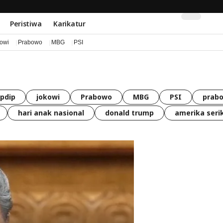
Peristiwa
Karikatur
kowi
Prabowo
MBG
PSI
pdip
jokowi
Prabowo
MBG
PSI
prabo
hari anak nasional
donald trump
amerika seri