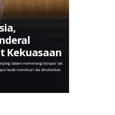
ia,
nderal
lit Kekuasaan
inping dalam memerangi korupsi tak
rupsi layak membuat dia dinobatkan