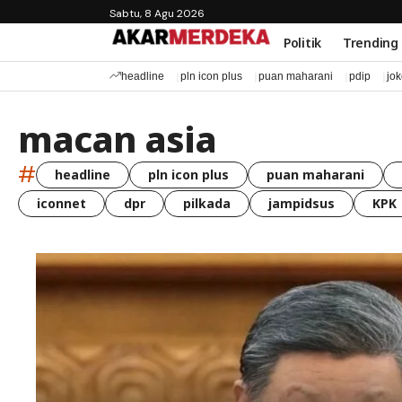
Sabtu, 8 Agu 2026
Politik
Trending
headline
pln icon plus
puan maharani
pdip
jo
macan asia
#
headline
pln icon plus
puan maharani
iconnet
dpr
pilkada
jampidsus
KPK