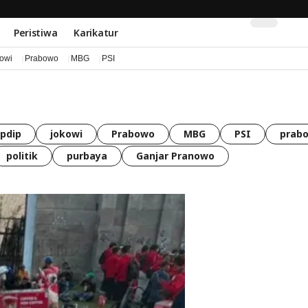
Peristiwa
Karikatur
kowi
Prabowo
MBG
PSI
pdip
jokowi
Prabowo
MBG
PSI
prabo
politik
purbaya
Ganjar Pranowo