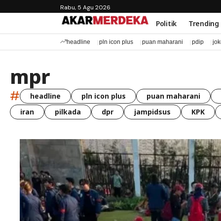
Rabu, 5 Agu 2026
Politik
Trending
headline
pln icon plus
puan maharani
pdip
jo
mpr
#
headline
pln icon plus
puan maharani
iran
pilkada
dpr
jampidsus
KPK