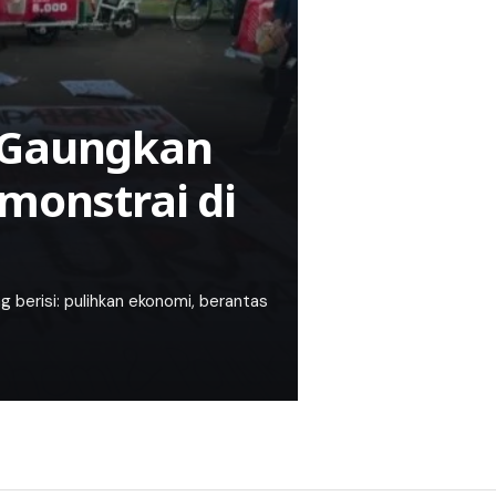
i Gaungkan
emonstrai di
g berisi: pulihkan ekonomi, berantas