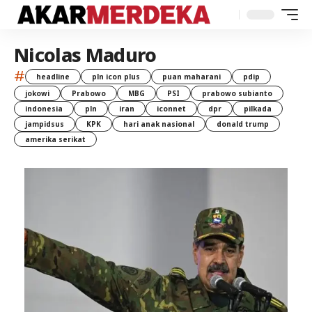
Nicolas Maduro
#
headline
pln icon plus
puan maharani
pdip
jokowi
Prabowo
MBG
PSI
prabowo subianto
indonesia
pln
iran
iconnet
dpr
pilkada
jampidsus
KPK
hari anak nasional
donald trump
amerika serikat