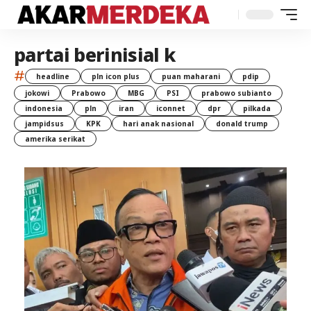
partai berinisial k
#
headline
pln icon plus
puan maharani
pdip
jokowi
Prabowo
MBG
PSI
prabowo subianto
indonesia
pln
iran
iconnet
dpr
pilkada
jampidsus
KPK
hari anak nasional
donald trump
amerika serikat