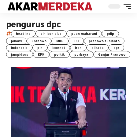
pengurus dpc
#
headline
pln icon plus
puan maharani
pdip
jokowi
Prabowo
MBG
PSI
prabowo subianto
indonesia
pln
iconnet
iran
pilkada
dpr
jampidsus
KPK
politik
purbaya
Ganjar Pranowo