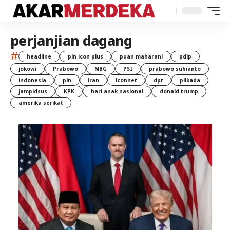
perjanjian dagang
#
headline
pln icon plus
puan maharani
pdip
jokowi
Prabowo
MBG
PSI
prabowo subianto
indonesia
pln
iran
iconnet
dpr
pilkada
jampidsus
KPK
hari anak nasional
donald trump
amerika serikat