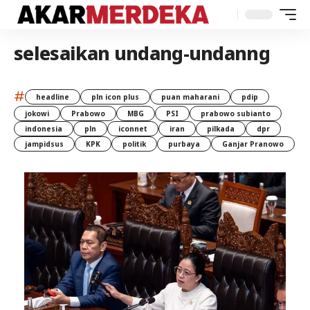
selesaikan undang-undanng
#
headline
pln icon plus
puan maharani
pdip
jokowi
Prabowo
MBG
PSI
prabowo subianto
indonesia
pln
iconnet
iran
pilkada
dpr
jampidsus
KPK
politik
purbaya
Ganjar Pranowo