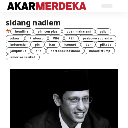
sidang nadiem
#
headline
pln icon plus
puan maharani
pdip
jokowi
Prabowo
MBG
PSI
prabowo subianto
indonesia
pln
iran
iconnet
dpr
pilkada
jampidsus
KPK
hari anak nasional
donald trump
amerika serikat