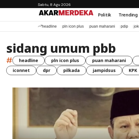
Sabtu, 8 Agu 2026
Politik
Trending
headline
pln icon plus
puan maharani
pdip
jo
sidang umum pbb
#
headline
pln icon plus
puan maharani
iconnet
dpr
pilkada
jampidsus
KPK