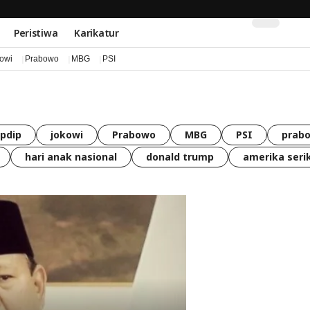
Peristiwa
Karikatur
kowi
Prabowo
MBG
PSI
pdip
jokowi
Prabowo
MBG
PSI
prabo
hari anak nasional
donald trump
amerika seri