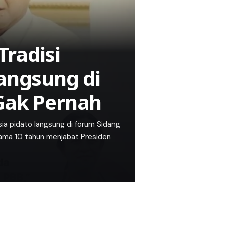
radisi
Langsung di
 Gak Pernah
ia pidato langsung di forum Sidang
lama 10 tahun menjabat Presiden