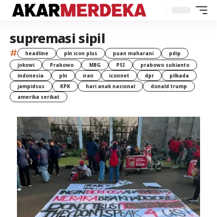
supremasi sipil
#
headline
pln icon plus
puan maharani
pdip
jokowi
Prabowo
MBG
PSI
prabowo subianto
indonesia
pln
iran
iconnet
dpr
pilkada
jampidsus
KPK
hari anak nasional
donald trump
amerika serikat