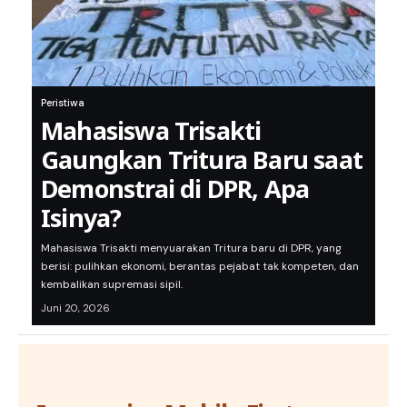
Peristiwa
Mahasiswa Trisakti
Gaungkan Tritura Baru saat
Demonstrai di DPR, Apa
Isinya?
Mahasiswa Trisakti menyuarakan Tritura baru di DPR, yang
berisi: pulihkan ekonomi, berantas pejabat tak kompeten, dan
kembalikan supremasi sipil.
Juni 20, 2026