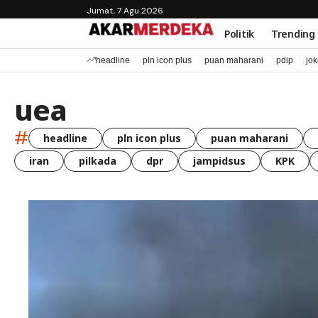
Jumat, 7 Agu 2026
Politik
Trending
headline
pln icon plus
puan maharani
pdip
jo
uea
#
headline
pln icon plus
puan maharani
iran
pilkada
dpr
jampidsus
KPK