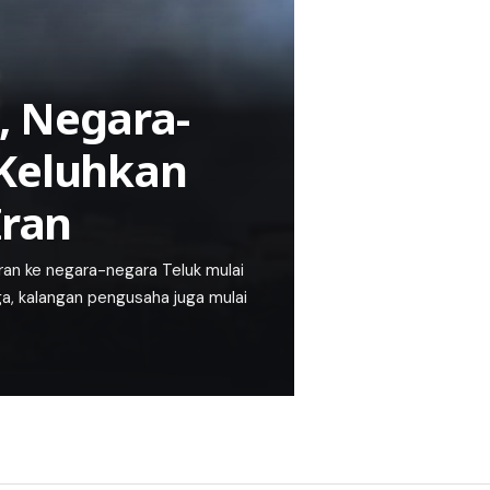
, Negara-
 Keluhkan
Iran
an ke negara-negara Teluk mulai
a, kalangan pengusaha juga mulai