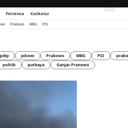
Peristiwa
Karikatur
kowi
Prabowo
MBG
PSI
pdip
jokowi
Prabowo
MBG
PSI
prabo
politik
purbaya
Ganjar Pranowo