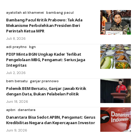
ayatollah ali khamenei
bambang pacul
Bambang Pacul Kritik Prabowo: Tak Ada
Mekanisme Perbolehkan Presiden Beri
Perintah Ketua MPR
Juli 8, 2026
adi prayitno
bgn
PDIP Minta BGN Ungkap Kader Terlibat
Pengelolaan MBG, Pengamat: Serius Jaga
Integritas
Juli 2, 2026
bem bersatu
ganjar prannowo
Polemik BEM Bersatu, Ganjar: Jawab Kritik
dengan Data, Bukan Pelabelan Politik
Juni 18, 2026
apbn
danantara
Danantara Bisa Sedot APBN, Pengamat: Gerus
Kredibilitas Negara dan Kepercayaan Investor
Juni 9, 2026