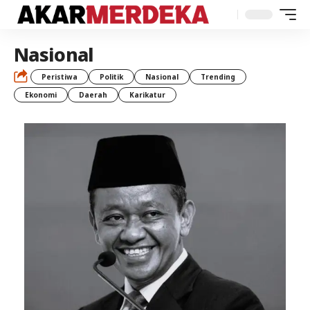
Nasional
Peristiwa
Politik
Nasional
Trending
Ekonomi
Daerah
Karikatur