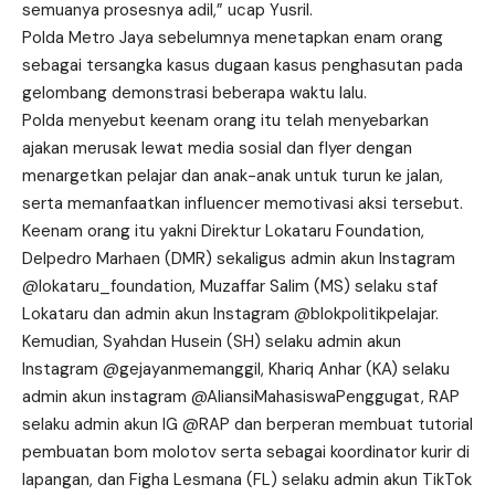
semuanya prosesnya adil,” ucap Yusril.
Polda Metro Jaya sebelumnya menetapkan enam orang
sebagai tersangka kasus dugaan kasus penghasutan pada
gelombang demonstrasi beberapa waktu lalu.
Polda menyebut keenam orang itu telah menyebarkan
ajakan merusak lewat media sosial dan flyer dengan
menargetkan pelajar dan anak-anak untuk turun ke jalan,
serta memanfaatkan influencer memotivasi aksi tersebut.
Keenam orang itu yakni Direktur
Lokataru
Foundation,
Delpedro
Marhaen (DMR) sekaligus admin akun Instagram
@lokataru_foundation, Muzaffar Salim (MS) selaku staf
Lokataru
dan admin akun Instagram @blokpolitikpelajar.
Kemudian, Syahdan Husein (SH) selaku admin akun
Instagram @gejayanmemanggil,
Khariq
Anhar (KA) selaku
admin akun
instagram
@AliansiMahasiswaPenggugat, RAP
selaku admin akun IG @RAP dan berperan membuat tutorial
pembuatan bom molotov serta sebagai koordinator kurir di
lapangan, dan
Figha
Lesmana (FL) selaku admin akun TikTok