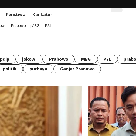
Peristiwa
Karikatur
kowi
Prabowo
MBG
PSI
pdip
jokowi
Prabowo
MBG
PSI
prabo
politik
purbaya
Ganjar Pranowo