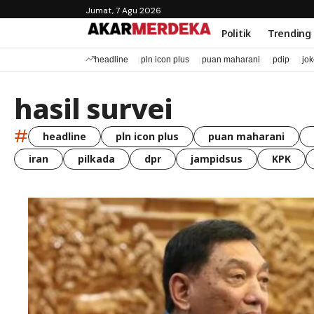
Jumat, 7 Agu 2026
Politik
Trending
headline
pln icon plus
puan maharani
pdip
jo
hasil survei
#
headline
pln icon plus
puan maharani
iran
pilkada
dpr
jampidsus
KPK