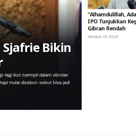
“Alhamdulillah, Ad
IPO Tunjukkan Kep
Gibran Rendah
Oktober 25, 2025
Sjafrie Bikin
r
-lagi ikut nyempil dalam obrolan
api mulai disebut-sebut bisa jadi
…