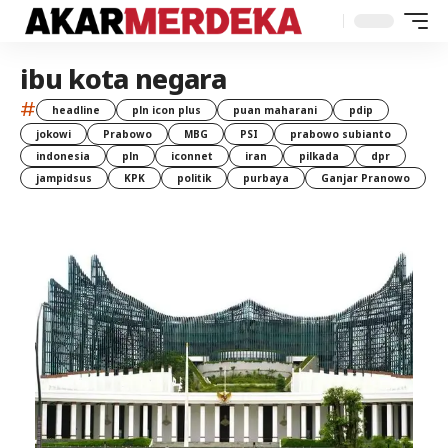
ibu kota negara
#
headline
pln icon plus
puan maharani
pdip
jokowi
Prabowo
MBG
PSI
prabowo subianto
indonesia
pln
iconnet
iran
pilkada
dpr
jampidsus
KPK
politik
purbaya
Ganjar Pranowo