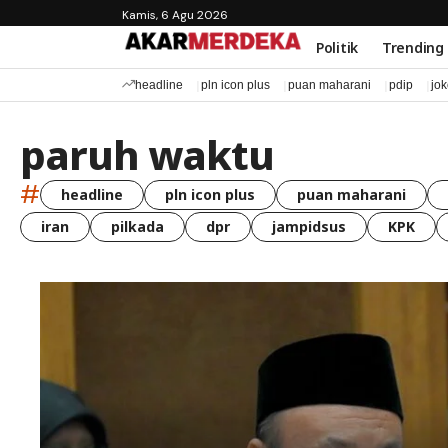
Kamis, 6 Agu 2026
Politik
Trending
headline
pln icon plus
puan maharani
pdip
jo
paruh waktu
#
headline
pln icon plus
puan maharani
iran
pilkada
dpr
jampidsus
KPK