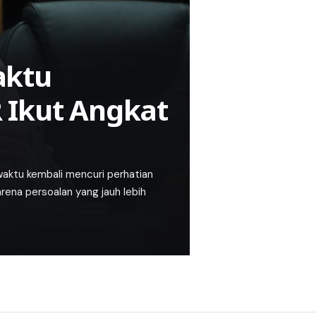
aktu
 Ikut Angkat
aktu kembali mencuri perhatian
arena persoalan yang jauh lebih