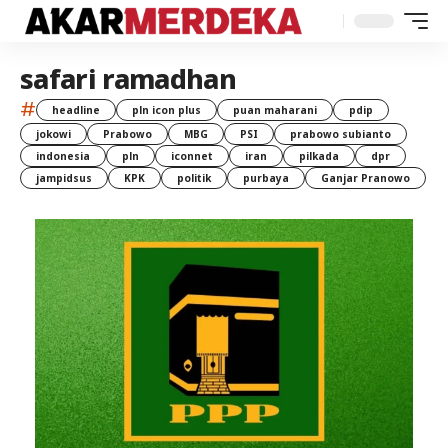
safari ramadhan
#
headline
pln icon plus
puan maharani
pdip
jokowi
Prabowo
MBG
PSI
prabowo subianto
indonesia
pln
iconnet
iran
pilkada
dpr
jampidsus
KPK
politik
purbaya
Ganjar Pranowo