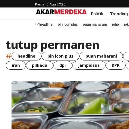
Kamis, 6 Agu 2026
Politik
Trending
headline
pln icon plus
puan maharani
pdip
jo
tutup permanen
#
headline
pln icon plus
puan maharani
iran
pilkada
dpr
jampidsus
KPK