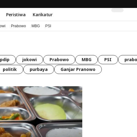
Peristiwa
Karikatur
kowi
Prabowo
MBG
PSI
pdip
jokowi
Prabowo
MBG
PSI
prabo
politik
purbaya
Ganjar Pranowo