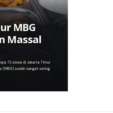
pur MBG
n Massal
a 72 siswa di Jakarta Timur
is (MBG) sudah sangat sering