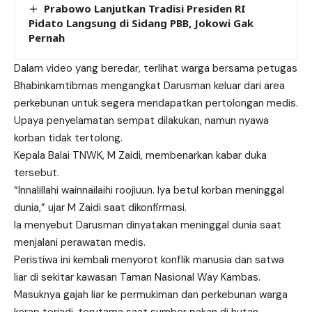
Prabowo Lanjutkan Tradisi Presiden RI
Pidato Langsung di Sidang PBB, Jokowi Gak
Pernah
Dalam video yang beredar, terlihat warga bersama petugas
Bhabinkamtibmas mengangkat Darusman keluar dari area
perkebunan untuk segera mendapatkan pertolongan medis.
Upaya penyelamatan sempat dilakukan, namun nyawa
korban tidak tertolong.
Kepala Balai TNWK, M Zaidi, membenarkan kabar duka
tersebut.
“Innalillahi wainnailaihi roojiuun. Iya betul korban meninggal
dunia,” ujar M Zaidi saat dikonfirmasi.
Ia menyebut Darusman dinyatakan meninggal dunia saat
menjalani perawatan medis.
Peristiwa ini kembali menyorot konflik manusia dan satwa
liar di sekitar kawasan Taman Nasional Way Kambas.
Masuknya gajah liar ke permukiman dan perkebunan warga
kerap terjadi, terutama saat sumber pakan di hutan