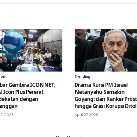
nomi
Trending
bar Gembira ICONNET,
Drama Kursi PM Israel
 Icon Plus Pererat
Netanyahu Semakin
dekatan dengan
Goyang: dari Kanker Pros
langgan
hingga Grasi Korupsi Dito
 15, 2026
April 27, 2026