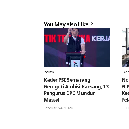
You May also Like
Politik
Eko
Kader PSI Semarang
No
Gerogoti Ambisi Kaesang, 13
PLN
Pengurus DPC Mundur
Ke
Massal
Pe
Februari 24, 2026
Juli