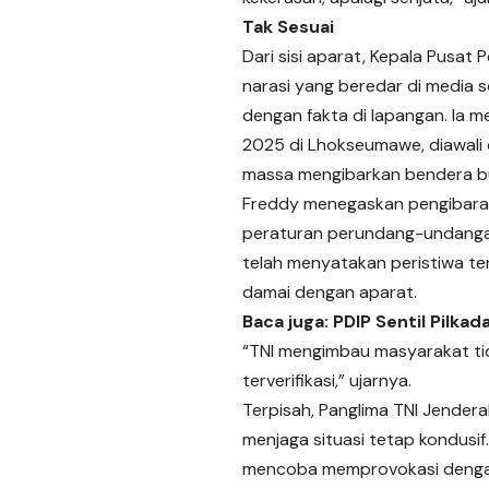
Tak Sesuai
Dari sisi aparat, Kepala Pusa
narasi yang beredar di media s
dengan fakta di lapangan. Ia 
2025 di Lhokseumawe, diawali 
massa mengibarkan bendera bu
Freddy menegaskan pengibaran
peraturan perundang-undangan
telah menyatakan peristiwa te
damai dengan aparat.
Baca juga:
PDIP Sentil Pilka
“TNI mengimbau masyarakat ti
terverifikasi,” ujarnya.
Terpisah, Panglima TNI Jende
menjaga situasi tetap kondusi
mencoba memprovokasi dengan