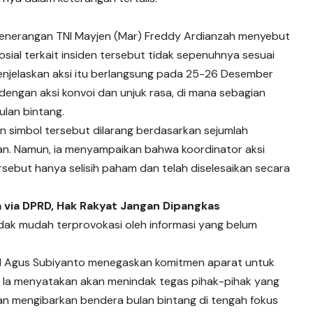
t Penerangan TNI Mayjen (Mar) Freddy Ardianzah menyebut
osial terkait insiden tersebut tidak sepenuhnya sesuai
menjelaskan aksi itu berlangsung pada 25-26 Desember
dengan aksi konvoi dan unjuk rasa, di mana sebagian
lan bintang.
 simbol tersebut dilarang berdasarkan sejumlah
. Namun, ia menyampaikan bahwa koordinator aksi
rsebut hanya selisih paham dan telah diselesaikan secara
da via DPRD, Hak Rakyat Jangan Dipangkas
dak mudah terprovokasi oleh informasi yang belum
ral Agus Subiyanto menegaskan komitmen aparat untuk
f. Ia menyatakan akan menindak tegas pihak-pihak yang
 mengibarkan bendera bulan bintang di tengah fokus