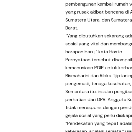
pembangunan kembali rumah 
yang rusak akibat bencana di 
Sumatera Utara, dan Sumatera
Barat.
“Yang dibutuhkan sekarang adal
sosial yang vital dan membang
harapan baru,” kata Hasto.
Pernyataan tersebut disampai
kemanusiaan PDIP untuk korban
Rismaharini dan Ribka Tjiptani
pengemudi, tenaga kesehatan, 
Sementara itu, insiden pengib
perhatian dari DPR. Anggota K
tidak merespons dengan pendeka
gejala sosial yang perlu disikap
“Pendekatan yang tepat adala
kekerasan, apalagi senjata,” uj