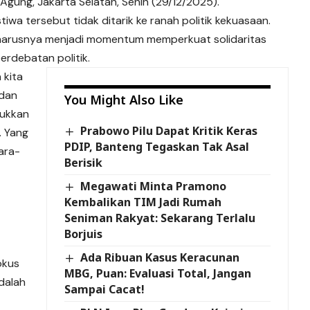
 Agung, Jakarta Selatan, Senin (29/12/2025).
iwa tersebut tidak ditarik ke ranah politik kekuasaan.
harusnya menjadi momentum memperkuat solidaritas
erdebatan politik.
 kita
dan
You Might Also Like
sukkan
Prabowo Pilu Dapat Kritik Keras
. Yang
PDIP, Banteng Tegaskan Tak Asal
ara-
Berisik
Megawati Minta Pramono
Kembalikan TIM Jadi Rumah
Seniman Rakyat: Sekarang Terlalu
Borjuis
Ada Ribuan Kasus Keracunan
okus
MBG, Puan: Evaluasi Total, Jangan
dalah
Sampai Cacat!