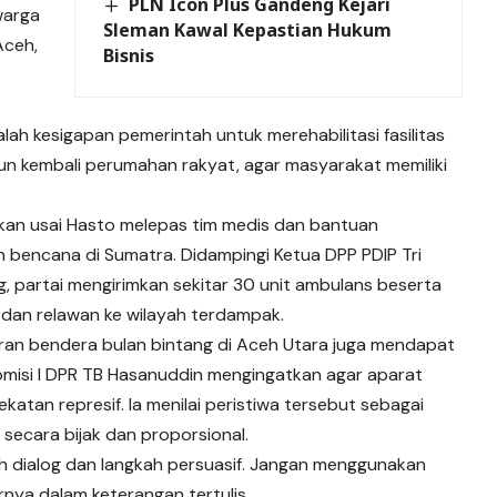
PLN Icon Plus Gandeng Kejari
warga
Sleman Kawal Kepastian Hukum
Aceh,
Bisnis
ah kesigapan pemerintah untuk merehabilitasi fasilitas
un kembali perumahan rakyat, agar masyarakat memiliki
kan usai Hasto melepas tim medis dan bantuan
 bencana di Sumatra. Didampingi Ketua DPP PDIP Tri
ng, partai mengirimkan sekitar 30 unit ambulans beserta
dan relawan ke wilayah terdampak.
aran bendera bulan bintang di Aceh Utara juga mendapat
omisi I DPR TB Hasanuddin mengingatkan agar aparat
tan represif. Ia menilai peristiwa tersebut sebagai
i secara bijak dan proporsional.
h dialog dan langkah persuasif. Jangan menggunakan
arnya dalam keterangan tertulis.