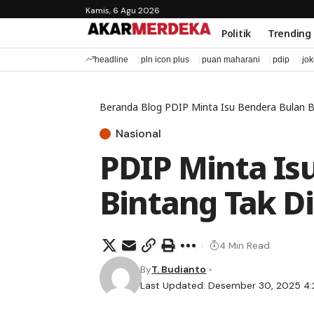
Kamis, 6 Agu 2026
Politik
Trending
headline
pln icon plus
puan maharani
pdip
jo
Beranda
Blog
PDIP Minta Isu Bendera Bulan Bi
Nasional
PDIP Minta Is
Bintang Tak Di
4 Min Read
By
T. Budianto
Last Updated: Desember 30, 2025 4: