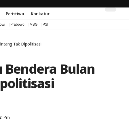
Peristiwa
Karikatur
kowi
Prabowo
MBG
PSI
ntang Tak Dipolitisasi
u Bendera Bulan
politisasi
21 Pm