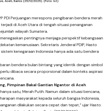
 Aceh, Kamis (25/12/2025). (Foto: Ist)
P PDI Perjuangan merespons pengibaran bendera merah
terjadi di Aceh Utara di tengah situasi penanganan
sejumlah wilayah Sumatera.
u menegaskan pentingnya menjaga perspektif kebangsaan
ekatan kemanusiaan. Sekretaris Jenderal PDIP, Hasto
m sistem kenegaraan Indonesia hanya ada satu bendera
gibaran bendera bulan bintang yang identik dengan simbol
erlu dibaca secara proporsional dalam konteks aspirasi
encana.
ng, Pimpinan Bakal Gantian Ngantor di Aceh
 hanya satu, Merah Putih. Namun dalam situasi bencana,
a harapan masyarakat kepada seluruh bangsa Indonesia,
anganan dilakukan secara cepat dan tepat,” ujar Hasto