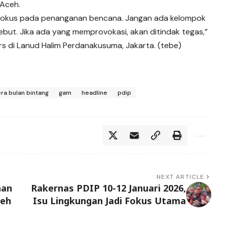
Aceh.
ng fokus pada penanganan bencana. Jangan ada kelompok
ut. Jika ada yang memprovokasi, akan ditindak tegas,”
rs di Lanud Halim Perdanakusuma, Jakarta. (tebe)
ra bulan bintang
gam
headline
pdip
NEXT ARTICLE
nan
Rakernas PDIP 10-12 Januari 2026,
ceh
Isu Lingkungan Jadi Fokus Utama