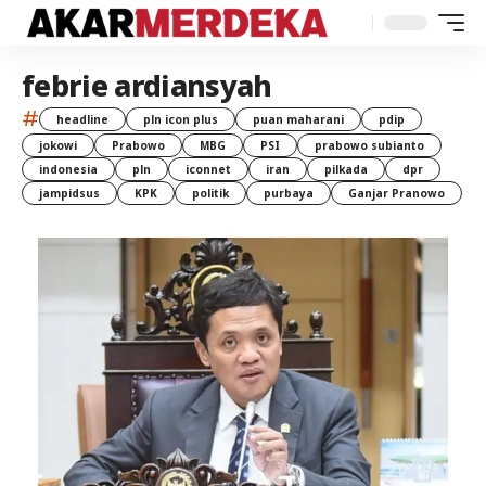
febrie ardiansyah
#
headline
pln icon plus
puan maharani
pdip
jokowi
Prabowo
MBG
PSI
prabowo subianto
indonesia
pln
iconnet
iran
pilkada
dpr
jampidsus
KPK
politik
purbaya
Ganjar Pranowo