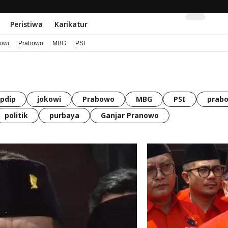
Peristiwa
Karikatur
kowi
Prabowo
MBG
PSI
pdip
jokowi
Prabowo
MBG
PSI
prabo
politik
purbaya
Ganjar Pranowo