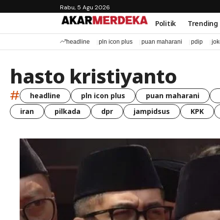
Rabu, 5 Agu 2026
Politik
Trending
headline
pln icon plus
puan maharani
pdip
jo
hasto kristiyanto
#
headline
pln icon plus
puan maharani
iran
pilkada
dpr
jampidsus
KPK