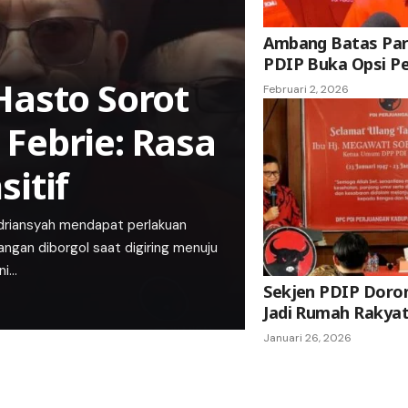
Ambang Batas Par
PDIP Buka Opsi P
Hasto Sorot
Februari 2, 2026
Febrie: Rasa
itif
riansyah mendapat perlakuan
ngan diborgol saat digiring menuju
ni…
Sekjen PDIP Doron
Jadi Rumah Rakya
Januari 26, 2026