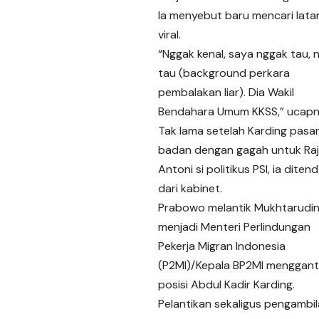
Ia menyebut baru mencari lata
viral.
“Nggak kenal, saya nggak tau, 
tau (background perkara
pembalakan liar). Dia Wakil
Bendahara Umum KKSS,” ucapn
Tak lama setelah Karding pasa
badan dengan gagah untuk Raja
Antoni si politikus PSI, ia diten
dari kabinet.
Prabowo melantik Mukhtarudi
menjadi Menteri Perlindungan
Pekerja Migran Indonesia
(P2MI)/Kepala BP2MI menggant
posisi Abdul Kadir Karding.
Pelantikan sekaligus pengambi