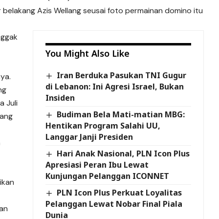
r belakang Azis Wellang seusai foto permainan domino itu
nggak
You Might Also Like
Iran Berduka Pasukan TNI Gugur
ya.
di Lebanon: Ini Agresi Israel, Bukan
ng
Insiden
 Juli
Budiman Bela Mati-matian MBG:
dang
Hentikan Program Salahi UU,
Langgar Janji Presiden
n
Hari Anak Nasional, PLN Icon Plus
Apresiasi Peran Ibu Lewat
Kunjungan Pelanggan ICONNET
ikan
PLN Icon Plus Perkuat Loyalitas
Pelanggan Lewat Nobar Final Piala
lan
Dunia