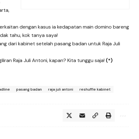
n
arta,
erkaitan dengan kasus ia kedapatan main domino bareng
ndak tahu, kok tanya saya!
dang dari kabinet setelah pasang badan untuk Raja Juli
iliran Raja Juli Antoni, kapan? Kita tunggu saja!
(*)
adline
pasang badan
raja juli antoni
reshuffle kabinet