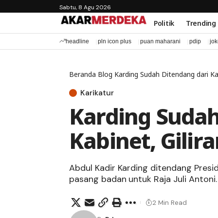
Sabtu, 8 Agu 2026
Politik
Trending
headline
pln icon plus
puan maharani
pdip
jo
Beranda
Blog
Karding Sudah Ditendang dari Kab
Karikatur
Karding Sudah
Kabinet, Gilir
Abdul Kadir Karding ditendang Presi
pasang badan untuk Raja Juli Antoni.
2 Min Read