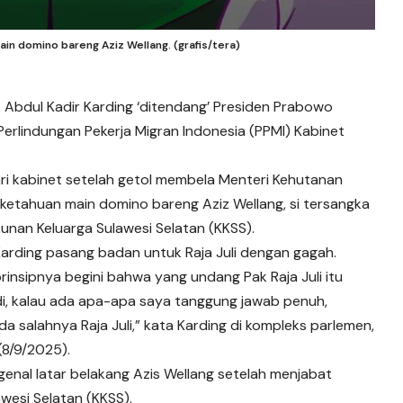
main domino bareng Aziz Wellang. (grafis/tera)
–
Abdul Kadir Karding
‘ditendang’ Presiden Prabowo
Perlindungan Pekerja Migran Indonesia (PPMI) Kabinet
i kabinet setelah getol membela Menteri Kehutanan
ketahuan main domino bareng Aziz Wellang, si tersangka
kunan Keluarga Sulawesi Selatan (KKSS).
rding pasang badan untuk Raja Juli dengan gagah.
 prinsipnya begini bahwa yang undang Pak Raja Juli itu
adi, kalau ada apa-apa saya tanggung jawab penuh,
a salahnya Raja Juli,” kata Karding di kompleks parlemen,
(8/9/2025).
nal latar belakang Azis Wellang setelah menjabat
wesi Selatan (KKSS).