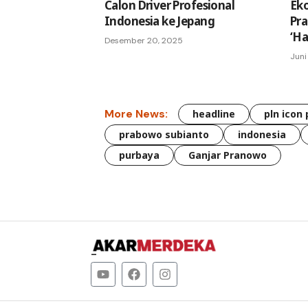
Calon Driver Profesional
Ek
Indonesia ke Jepang
Pra
‘H
Desember 20, 2025
Juni
More News:
headline
pln icon 
prabowo subianto
indonesia
purbaya
Ganjar Pranowo
–