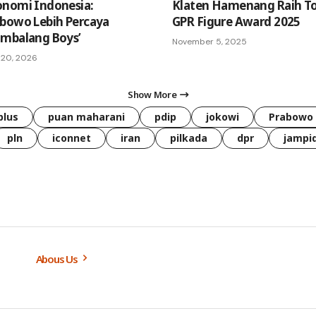
onomi Indonesia:
Klaten Hamenang Raih T
bowo Lebih Percaya
GPR Figure Award 2025
ambalang Boys’
November 5, 2025
 20, 2026
Show More
plus
puan maharani
pdip
jokowi
Prabowo
pln
iconnet
iran
pilkada
dpr
jampi
Abous Us