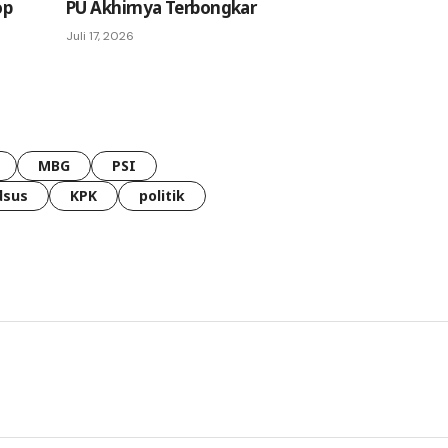
op
PU Akhirnya Terbongkar
Juli 17, 2026
MBG
PSI
dsus
KPK
politik