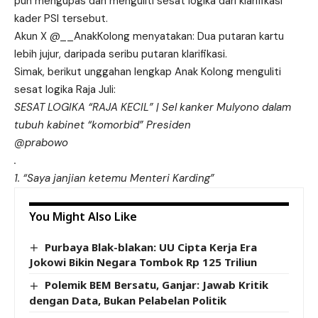
pun mengupas dan menguliti sesat logika dari klarifikasi
kader PSI tersebut.
Akun X @__AnakKolong menyatakan: Dua putaran kartu
lebih jujur, daripada seribu putaran klarifikasi.
Simak, berikut unggahan lengkap Anak Kolong menguliti
sesat logika Raja Juli:
SESAT LOGIKA “RAJA KECIL” | Sel kanker Mulyono dalam
tubuh kabinet “komorbid” Presiden
@prabowo
.
1. “Saya janjian ketemu Menteri Karding”
You Might Also Like
Purbaya Blak-blakan: UU Cipta Kerja Era
Jokowi Bikin Negara Tombok Rp 125 Triliun
Polemik BEM Bersatu, Ganjar: Jawab Kritik
dengan Data, Bukan Pelabelan Politik