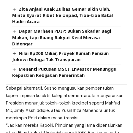
Zita Anjani Anak Zulhas Gemar Bikin Ulah,
Minta Syarat Ribet ke Unpad, Tiba-tiba Batal
Hadiri Acara
Dapur Marhaen PDIP: Bukan Sekadar Bagi
Makan, tapi Ruang Rakyat Kecil Merasa
Didengar
Nilai Rp200 Miliar, Proyek Rumah Pensiun
Jokowi Diduga Tak Transparan
Menanti Putusan MSCI, Investor Menunggu
Kepastian Kebijakan Pemerintah
Sebagai alternatif, Susno mengusulkan pembentukan
kepemimpinan kolektif kolegial sementara. Ia menyarankan
Presiden menunjuk tokoh-tokoh kredibel seperti Mahfud
MD, Jimly Asshiddiqie, atau Yusril Ihza Mahendra untuk
memimpin Polri dalam masa transisi.
“Jadikan mereka Kapolri. Pimpinan yang lama dipensiunkan
atau dibuat kolektif kolegial seperti KPK. Beri tugas satu