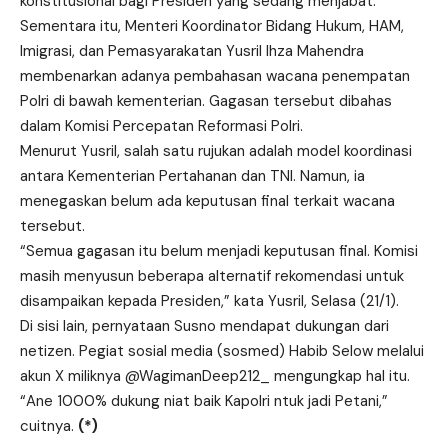
konstitusional bagi Presiden yang sedang menjabat.
Sementara itu, Menteri Koordinator Bidang Hukum, HAM,
Imigrasi, dan Pemasyarakatan Yusril Ihza Mahendra
membenarkan adanya pembahasan wacana penempatan
Polri di bawah kementerian. Gagasan tersebut dibahas
dalam Komisi Percepatan Reformasi Polri.
Menurut Yusril, salah satu rujukan adalah model koordinasi
antara Kementerian Pertahanan dan TNI. Namun, ia
menegaskan belum ada keputusan final terkait wacana
tersebut.
“Semua gagasan itu belum menjadi keputusan final. Komisi
masih menyusun beberapa alternatif rekomendasi untuk
disampaikan kepada Presiden,” kata Yusril, Selasa (21/1).
Di sisi lain, pernyataan Susno mendapat dukungan dari
netizen. Pegiat sosial media (sosmed) Habib Selow melalui
akun X miliknya @WagimanDeep212_ mengungkap hal itu.
“Ane 1000% dukung niat baik Kapolri ntuk jadi Petani,”
cuitnya.
(*)