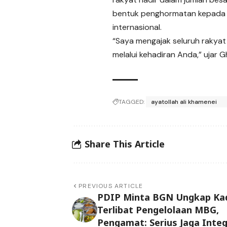
bentuk penghormatan kepada Kh
internasional.
“Saya mengajak seluruh rakyat 
melalui kehadiran Anda,” ujar G
TAGGED:
ayatollah ali khamenei
Share This Article
PREVIOUS ARTICLE
PDIP Minta BGN Ungkap Ka
Terlibat Pengelolaan MBG,
Pengamat: Serius Jaga Integ