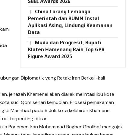
SBBI Awards 2026
China Larang Lembaga
Pemerintah dan BUMN Instal
Aplikasi Asing, Lindungi Keamanan
kami
Data
Muda dan Progresif, Bupati
 ada
Klaten Hamenang Raih Top GPR
Figure Award 2025
bungan Diplomatik yang Retak: Iran Berkali-kali
an, jenazah Khamenei akan diarak melintasi ibu kota
 kota suci Qom sehari kemudian. Prosesi pemakaman
ng di Mashhad pada 9 Juli, kota kelahiran Khamenei
tual terpenting di Iran.
Ketua Parlemen Iran Mohammad Bagher Ghalibaf mengajak
ar. Menurutnya, kehadiran jutaan warga bukan hanya