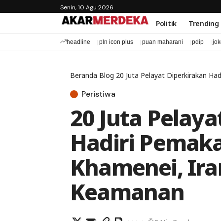
Senin, 10 Agu 2026
Politik
Trending
headline
pln icon plus
puan maharani
pdip
jo
Beranda
Blog
20 Juta Pelayat Diperkirakan Ha
Peristiwa
20 Juta Pelaya
Hadiri Pemaka
Khamenei, Ira
Keamanan