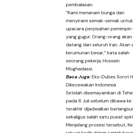
pembalasan.
“Kami menanam bunga dan
menyirami semak-semak untuk
upacara perpisahan pemimpin 
yang gugur. Orang-orang akan
datang dari seluruh Iran. Akan
kerumunan besar,” kata salah
seorang pekerja, Hossein
Moghadassi.
Baca Juga:
Eks-Dubes Sorot Hu
Dikecewakan Indonesia
Setelah disemayamkan di Teher
pada 6 Juli sebelum dibawa ke
terakhir dijadwalkan berlangsu
sekaligus salah satu pusat spiri
Menjelang prosesi tersebut, 
rakyat hadir dalam jumlah bes