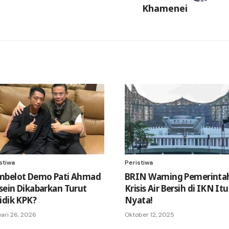
Khamenei
stiwa
Peristiwa
mbelot Demo Pati Ahmad
BRIN Warning Pemerinta
ein Dikabarkan Turut
Krisis Air Bersih di IKN Itu
idik KPK?
Nyata!
ari 26, 2026
Oktober 12, 2025