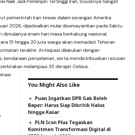
ei Naik Jadi Pemimpin Tertinggi Iran, Sosoknya Sangat
ut pemerintah Iran tewas dalam serangan Amerika
bruari 2026, dijadwalkan mulai disemayamkan pada Sabtu
 dimulainya enam hari masa berkabung nasional.
ara 15 hingga 20 juta warga akan memadati Teheran
rmatan terakhir. Antisipasi dilakukan dengan
, kendaraan penyelamat, serta mendistribusikan ratusan
perkirakan melampaui 35 derajat Celsius.
inasi
You Might Also Like
i
Puan Ingatkan DPR Gak Boleh
Baper: Harus Siap Dikritik Halus
i
hingga Kasar
a
PLN Icon Plus Tegaskan
Komitmen Transformasi Digital di