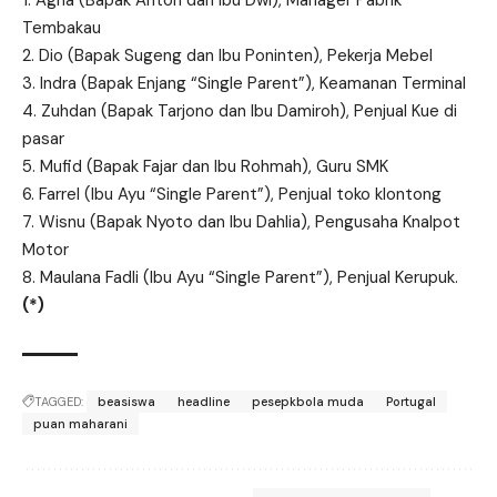
1. Agha (Bapak Anton dan Ibu Dwi), Manager Pabrik
Tembakau
2. Dio (Bapak Sugeng dan Ibu Poninten), Pekerja Mebel
3. Indra (Bapak Enjang “Single Parent”), Keamanan Terminal
4. Zuhdan (Bapak Tarjono dan Ibu Damiroh), Penjual Kue di
pasar
5. Mufid (Bapak Fajar dan Ibu Rohmah), Guru SMK
6. Farrel (Ibu Ayu “Single Parent”), Penjual toko klontong
7. Wisnu (Bapak Nyoto dan Ibu Dahlia), Pengusaha Knalpot
Motor
8. Maulana Fadli (Ibu Ayu “Single Parent”), Penjual Kerupuk.
(*)
TAGGED:
beasiswa
headline
pesepkbola muda
Portugal
puan maharani