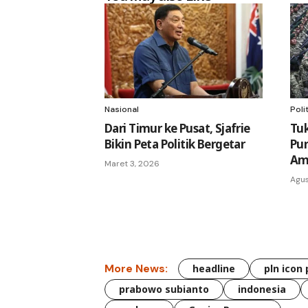
Nasional
Polit
Dari Timur ke Pusat, Sjafrie
Tu
Bikin Peta Politik Bergetar
Pu
Am
Maret 3, 2026
Agus
More News:
headline
pln icon 
prabowo subianto
indonesia