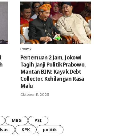
Politik
i
Pertemuan 2 Jam, Jokowi
h
Tagih Janji Politik Prabowo,
Mantan BIN: Kayak Debt
Collector, Kehilangan Rasa
Malu
Oktober 11, 2025
MBG
PSI
dsus
KPK
politik