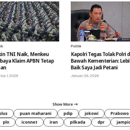
ik
Politik
kin TNI Naik, Menkeu
Kapolri Tegas Tolak Polri d
rbaya Klaim APBN Tetap
Bawah Kementerian: Lebi
an
Baik Saya Jadi Petani
tus 1, 2026
Januari 26, 2026
Show More
plus
puan maharani
pdip
jokowi
Prabowo
pln
iconnet
iran
pilkada
dpr
jampi