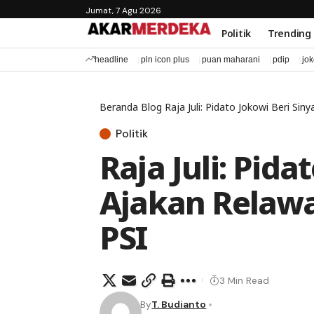
Jumat, 7 Agu 2026
Politik
Trending
headline
pln icon plus
puan maharani
pdip
jo
Beranda
Blog
Raja Juli: Pidato Jokowi Beri Si
Politik
Raja Juli: Pida
Ajakan Relaw
PSI
3 Min Read
By
T. Budianto