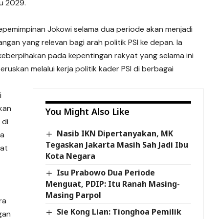
u 2029.
k kepemimpinan Jokowi selama dua periode akan menjadi
angan yang relevan bagi arah politik PSI ke depan. Ia
keberpihakan pada kepentingan rakyat yang selama ini
uskan melalui kerja politik kader PSI di berbagai
i
kan
You Might Also Like
 di
Nasib IKN Dipertanyakan, MK
ka
Tegaskan Jakarta Masih Sah Jadi Ibu
gat
Kota Negara
Isu Prabowo Dua Periode
Menguat, PDIP: Itu Ranah Masing-
Masing Parpol
ra
Sie Kong Lian: Tionghoa Pemilik
gan