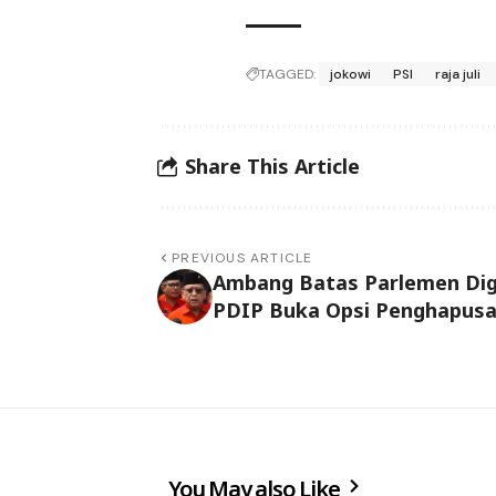
TAGGED:
jokowi
PSI
raja juli
Share This Article
PREVIOUS ARTICLE
Ambang Batas Parlemen Dig
PDIP Buka Opsi Penghapus
You May also Like