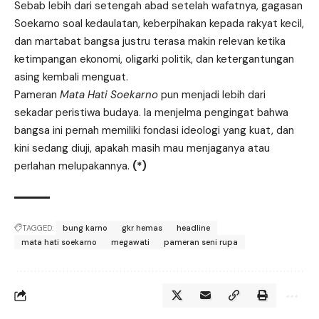
Sebab lebih dari setengah abad setelah wafatnya, gagasan
Soekarno soal kedaulatan, keberpihakan kepada rakyat kecil,
dan martabat bangsa justru terasa makin relevan ketika
ketimpangan ekonomi, oligarki politik, dan ketergantungan
asing kembali menguat.
Pameran
Mata Hati Soekarno
pun menjadi lebih dari
sekadar peristiwa budaya. Ia menjelma pengingat bahwa
bangsa ini pernah memiliki fondasi ideologi yang kuat, dan
kini sedang diuji, apakah masih mau menjaganya atau
perlahan melupakannya.
(*)
TAGGED:
bung karno
gkr hemas
headline
mata hati soekarno
megawati
pameran seni rupa